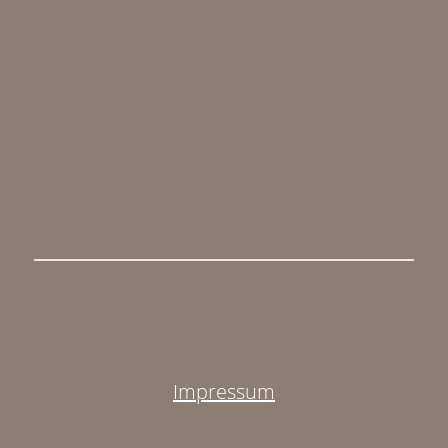
Bikes abzustellen steht
zur Verfügung.
Lydia
Holidaycheck 6,0/6
Impressum