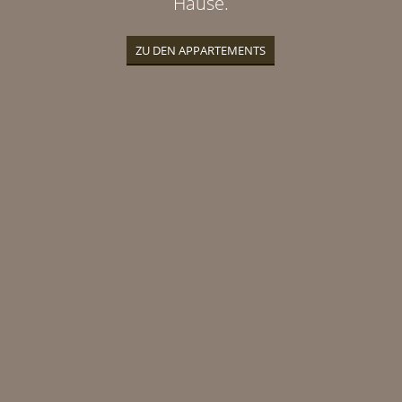
Hause.
ZU DEN APPARTEMENTS
Bei uns gibt es keine Langweile, weder für
Ihre Kinder noch für Sie. Dafür sind wir
bestens ausgestattet.